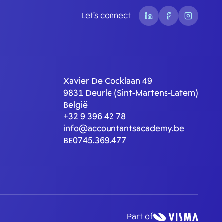
Let’s connect
Xavier De Cocklaan 49
9831 Deurle (Sint-Martens-Latem)
België
+32 9 396 42 78
info@accountantsacademy.be
BE0745.369.477
Part of