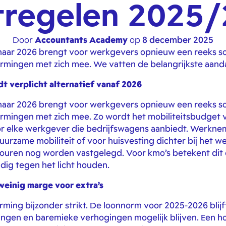
regelen 2025
Door
Accountants Academy
op
8 december 2025
aar 2026 brengt voor werkgevers opnieuw een reeks soc
ormingen met zich mee. We vatten de belangrijkste aan
t verplicht alternatief vanaf 2026
aar 2026 brengt voor werkgevers opnieuw een reeks soc
rmingen met zich mee. Zo wordt het mobiliteitsbudget v
oor elke werkgever die bedrijfswagens aanbiedt. Werkne
urzame mobiliteit of voor huisvesting dichter bij het we
touren nog worden vastgelegd. Voor kmo’s betekent dit 
ijdig tegen het licht houden.
weinig marge voor extra’s
orming bijzonder strikt. De loonnorm voor 2025-2026 blijf
ngen en baremieke verhogingen mogelijk blijven. Een ho