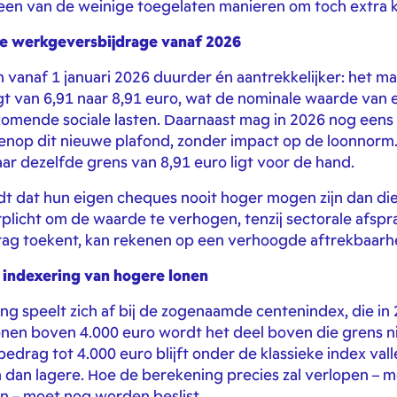
een van de weinige toegelaten manieren om toch extra 
re werkgeversbijdrage vanaf 2026
vanaf 1 januari 2026 duurder én aantrekkelijker: het m
t van 6,91 naar 8,91 euro, wat de nominale waarde van
omende sociale lasten. Daarnaast mag in 2026 nog eens
op dit nieuwe plafond, zonder impact op de loonnorm. 
r dezelfde grens van 8,91 euro ligt voor de hand.
ldt dat hun eigen cheques nooit hoger mogen zijn dan die
plicht om de waarde te verhogen, tenzij sectorale afsp
rag toekent, kan rekenen op een verhoogde aftrekbaarhe
indexering van hogere lonen
ing speelt zich af bij de zogenaamde centenindex, die i
nen boven 4.000 euro wordt het deel boven die grens n
bedrag tot 4.000 euro blijft onder de klassieke index va
gen dan lagere. Hoe de berekening precies zal verlopen –
en – moet nog worden beslist.