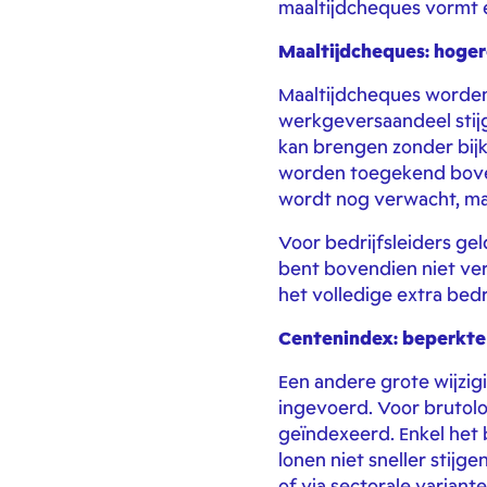
maaltijdcheques vormt 
Maaltijdcheques: hoge
Maaltijdcheques worden 
werkgeversaandeel stijg
kan brengen zonder bijk
worden toegekend boven
wordt nog verwacht, maa
Voor bedrijfsleiders ge
bent bovendien niet ver
het volledige extra bed
Centenindex: beperkte 
Een andere grote wijzig
ingevoerd. Voor brutolo
geïndexeerd. Enkel het 
lonen niet sneller stij
of via sectorale variant