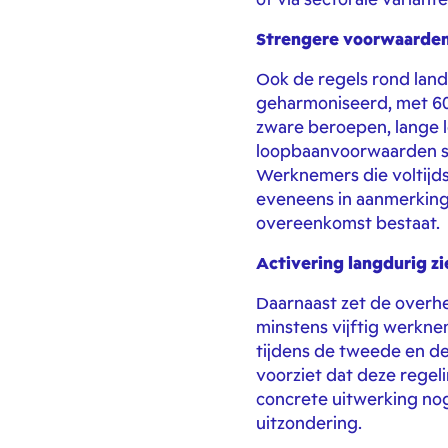
Strengere voorwaarden
Ook de regels rond lan
geharmoniseerd, met 60 j
zware beroepen, lange lo
loopbaanvoorwaarden st
Werknemers die voltijds
eveneens in aanmerking 
overeenkomst bestaat.
Activering langdurig z
Daarnaast zet de overhe
minstens vijftig werknem
tijdens de tweede en d
voorziet dat deze regel
concrete uitwerking no
uitzondering.