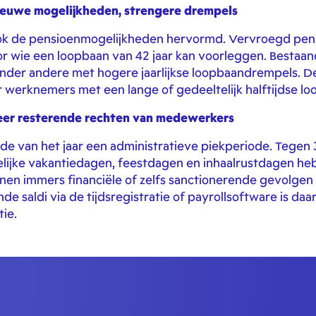
ieuwe mogelijkheden, strengere drempels
 de pensioenmogelijkheden hervormd. Vervroegd pensio
or wie een loopbaan van 42 jaar kan voorleggen. Bestaa
 onder andere met hogere jaarlijkse loopbaandrempels. 
r werknemers met een lange of gedeeltelijk halftijdse lo
leer resterende rechten van medewerkers
 einde van het jaar een administratieve piekperiode. Teg
lijke vakantiedagen, feestdagen en inhaalrustdagen h
en immers financiële of zelfs sanctionerende gevolgen
de saldi via de tijdsregistratie of payrollsoftware is d
ie.