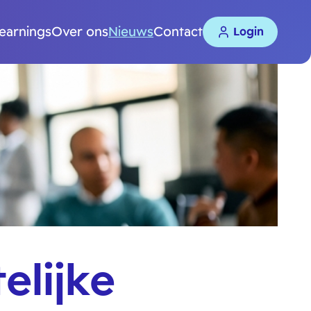
learnings
Over ons
Nieuws
Contact
Login
elijke