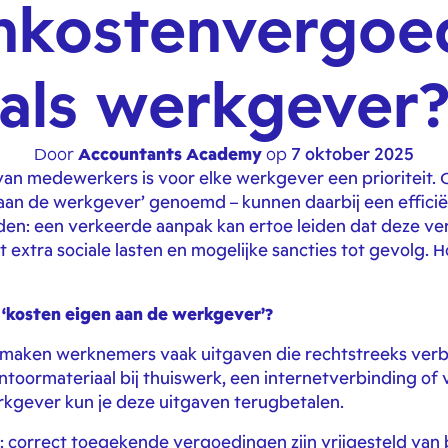
nkostenvergoe
als werkgever
Door
Accountants Academy
op
7 oktober 2025
 van medewerkers is voor elke werkgever een prioriteit
 aan de werkgever’ genoemd – kunnen daarbij een efficië
den: een verkeerde aanpak kan ertoe leiden dat deze ve
xtra sociale lasten en mogelijke sancties tot gevolg. Ho
‘kosten eigen aan de werkgever’?
ijk maken werknemers vaak uitgaven die rechtstreeks ve
antoormateriaal bij thuiswerk, een internetverbinding of
rkgever kun je deze uitgaven terugbetalen.
jk: correct toegekende vergoedingen zijn vrijgesteld van