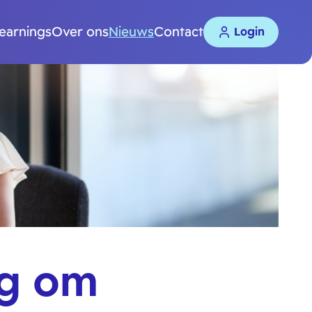
learnings
Over ons
Nieuws
Contact
Login
ig om