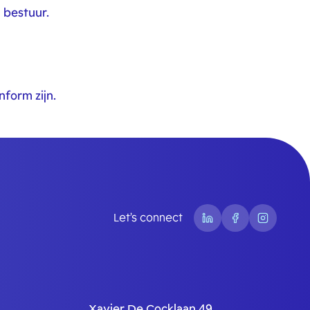
n bestuur.
form zijn.
Let’s connect
Xavier De Cocklaan 49