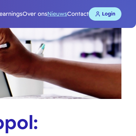
learnings
Over ons
Nieuws
Contact
Login
ppol: