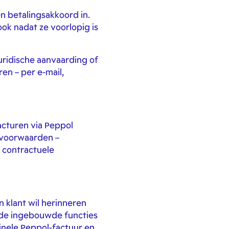
n betalingsakkoord in.
ook nadat ze voorlopig is
uridische aanvaarding of
en – per e-mail,
Facturen via Peppol
 voorwaarden –
f contractuele
 klant wil herinneren
f de ingebouwde functies
inele Peppol-factuur en