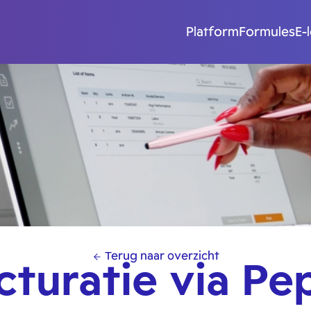
Platform
Formules
E-
Terug naar overzicht
cturatie via Pe