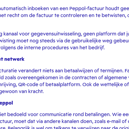
automatisch inboeken van een Peppol-factuur houdt gee
het recht om de factuur te controleren en te betwisten, 
ig kanaal voor gegevensuitwisseling, geen platform dat j
twisting moet nog steeds via de gebruikelijke weg gebeur
olgens de interne procedures van het bedrijf.
het netwerk
cturatie verandert niets aan betaalwijzen of termijnen. 
ald zoals overeengekomen in de contracten of algemene
hrijving, QR-code of betaalplatform. Ook de wettelijke o
 gewoon van kracht.
Peppol
iet bedoeld voor communicatie rond betalingen. Wie een
tuur, moet dat via andere kanalen doen, zoals e-mail o
. Belangrijk is wel om telkens te verwijzen naar de orig