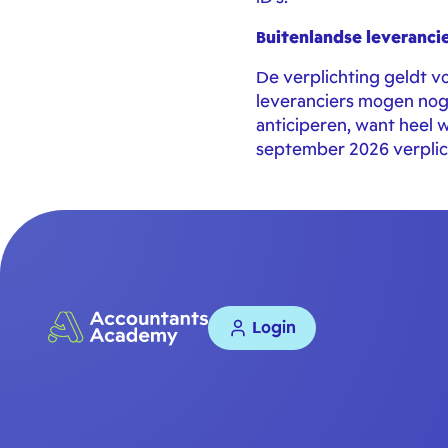
Buitenlandse leveranci
De verplichting geldt v
leveranciers mogen nog t
anticiperen, want heel w
september 2026 verplic
Login