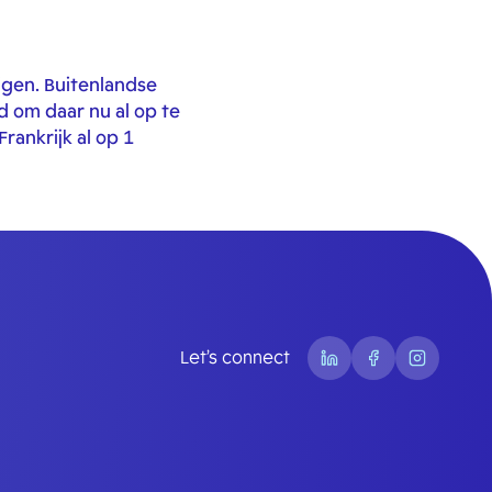
igen. Buitenlandse
d om daar nu al op te
rankrijk al op 1
Let’s connect